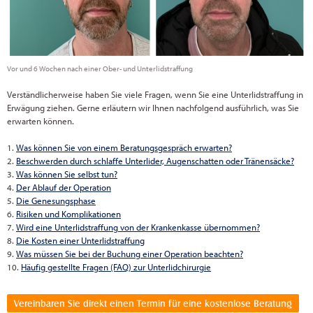
Vor und 6 Wochen nach einer Ober- und Unterlidstraffung
Verständlicherweise haben Sie viele Fragen, wenn Sie eine Unterlidstraffung in
Erwägung ziehen. Gerne erläutern wir Ihnen nachfolgend ausführlich, was Sie
erwarten können.
1.
Was können Sie von einem Beratungsgespräch erwarten?
2.
Beschwerden durch schlaffe Unterlider, Augenschatten oder Tränensäcke?
3.
Was können Sie selbst tun?
4.
Der Ablauf der Operation
5.
Die Genesungsphase
6.
Risiken und Komplikationen
7.
Wird eine Unterlidstraffung von der Krankenkasse übernommen?
8.
Die Kosten einer Unterlidstraffung
9.
Was müssen Sie bei der Buchung einer Operation beachten?
10.
Häufig gestellte Fragen (FAQ) zur Unterlidchirurgie
Vereinbaren Sie direkt einen Termin für eine kostenlose Beratung