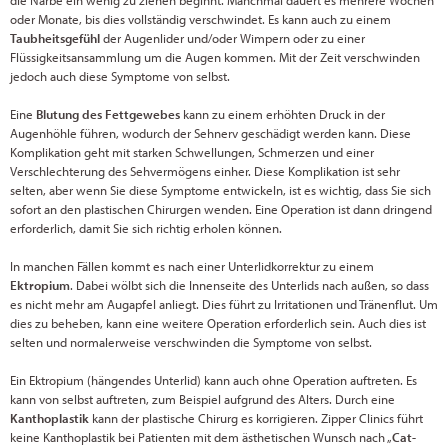
die Narbe ein wenig zu ziehen beginnt. Manchmal dauert es mehrere Wochen
oder Monate, bis dies vollständig verschwindet. Es kann auch zu einem
Taubheitsgefühl
der Augenlider und/oder Wimpern oder zu einer
Flüssigkeitsansammlung um die Augen kommen. Mit der Zeit verschwinden
jedoch auch diese Symptome von selbst.
Eine
Blutung des Fettgewebes
kann zu einem erhöhten Druck in der
Augenhöhle führen, wodurch der Sehnerv geschädigt werden kann. Diese
Komplikation geht mit starken Schwellungen, Schmerzen und einer
Verschlechterung des Sehvermögens einher. Diese Komplikation ist sehr
selten, aber wenn Sie diese Symptome entwickeln, ist es wichtig, dass Sie sich
sofort an den plastischen Chirurgen wenden. Eine Operation ist dann dringend
erforderlich, damit Sie sich richtig erholen können.
In manchen Fällen kommt es nach einer Unterlidkorrektur zu einem
Ektropium
. Dabei wölbt sich die Innenseite des Unterlids nach außen, so dass
es nicht mehr am Augapfel anliegt. Dies führt zu Irritationen und Tränenflut. Um
dies zu beheben, kann eine weitere Operation erforderlich sein. Auch dies ist
selten und normalerweise verschwinden die Symptome von selbst.
Ein Ektropium (hängendes Unterlid) kann auch ohne Operation auftreten. Es
kann von selbst auftreten, zum Beispiel aufgrund des Alters. Durch eine
Kanthoplastik
kann der plastische Chirurg es korrigieren. Zipper Clinics führt
keine Kanthoplastik bei Patienten mit dem ästhetischen Wunsch nach „
Cat-