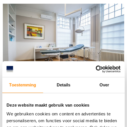
Toestemming
Details
Over
Korrekturen der Augenlider werden im ambulanten Behandlungsraum durchgeführt
5. Die Genesungsphase
Deze website maakt gebruik van cookies
Vor der Operation erhalten Sie von uns ein Rezept für
Augentropfen
. Sie
werden diese Tropfen vorbeugend eine Woche lang nach der Operation
We gebruiken cookies om content en advertenties te
verwenden, um Ihre Augen zu schützen.
personaliseren, om functies voor social media te bieden