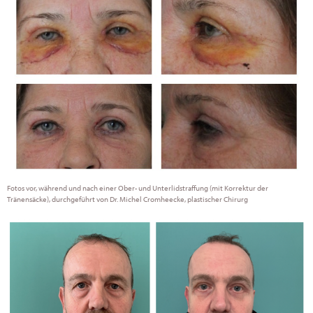
Fotos vor, während und nach einer Ober- und Unterlidstraffung (mit Korrektur der
Tränensäcke), durchgeführt von Dr. Michel Cromheecke, plastischer Chirurg