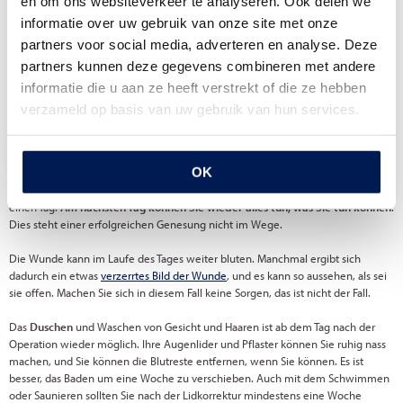
en om ons websiteverkeer te analyseren. Ook delen we
Nach einer Lidkorrektur können die behandelten Augenlider dick, blau, rot und
geschwollen sein. Es kommt jedoch fast nie vor, dass dies so stark ist, dass Sie
informatie over uw gebruik van onze site met onze
nichts mehr sehen können. Es werden keine Verbände angelegt, so dass
partners voor social media, adverteren en analyse. Deze
Waschen und Duschen weiterhin möglich sind. Die Pflaster an den Nahtenden
partners kunnen deze gegevens combineren met andere
können nass werden und bleiben an Ort und Stelle, bis Sie zur ersten
Kontrolluntersuchung wieder zu uns kommen.
informatie die u aan ze heeft verstrekt of die ze hebben
verzameld op basis van uw gebruik van hun services.
Eine
Kühlung
zu Hause ist nicht notwendig. Allerdings sollten Sie sich am Tag
der Operation zu Hause schonen. Mit Ruhe meinen wir: auf dem Sofa oder im
Bett. Für Ihr eigenes Wohlbefinden und eine reibungslose Genesung ist es
OK
wichtig, dass Sie nach der Operation so wenig wie möglich arbeiten. Es ist
besser, keine leichten Hausarbeiten zu verrichten. Dieser Ratschlag gilt nur für
einen Tag.
Am nächsten Tag können Sie wieder alles tun, was Sie tun können
.
Dies steht einer erfolgreichen Genesung nicht im Wege.
Die Wunde kann im Laufe des Tages weiter bluten. Manchmal ergibt sich
dadurch ein etwas
verzerrtes Bild der Wunde
, und es kann so aussehen, als sei
sie offen. Machen Sie sich in diesem Fall keine Sorgen, das ist nicht der Fall.
Das
Duschen
und Waschen von Gesicht und Haaren ist ab dem Tag nach der
Operation wieder möglich. Ihre Augenlider und Pflaster können Sie ruhig nass
machen, und Sie können die Blutreste entfernen, wenn Sie können. Es ist
besser, das Baden um eine Woche zu verschieben. Auch mit dem Schwimmen
oder Saunieren sollten Sie nach der Lidkorrektur mindestens eine Woche